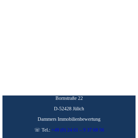
Bornstraße 22
D-52428 Jülich
Dammers Immobilienbewertung
☏ Tel.:
+49 (0) 24 61 – 9 37 68 56